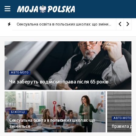
Сексуальна освіта в польських школах: що зміниться
August 4,
АВТО-МОТО
Чи заберуть водійські права після 65 років
БІЖЕНЦІ
АВТО-МОТО
Сексуальна освіта в польських школах: що
зміниться
Правила дл