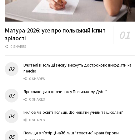
Матура-2026: усе про польський іспит
зрілості
0 SHARES
Вчителі в Польщі знову зможуть достроково виходити на
пенсію
0 SHARES
Ярославець: відпочинок у Польському Дубаї
0 SHARES
Інклюзія в освіті Польщі. Що чекати учням та школам?
0 SHARES
Польща в п’ятірці найбільш “товстих” країн Європи