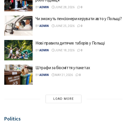
BY
ADMIN
JUNE 28, 2026
0
Чи зможуть пенсіонери керувати авто у Польщі?
BY
ADMIN
JUNE 25, 2026
0
Нові правила дитячих таборів у Польщі
BY
ADMIN
JUNE 18, 2026
0
Штрафи за біосміття у пакетах
BY
ADMIN
MAY 21, 2026
0
LOAD MORE
Politics