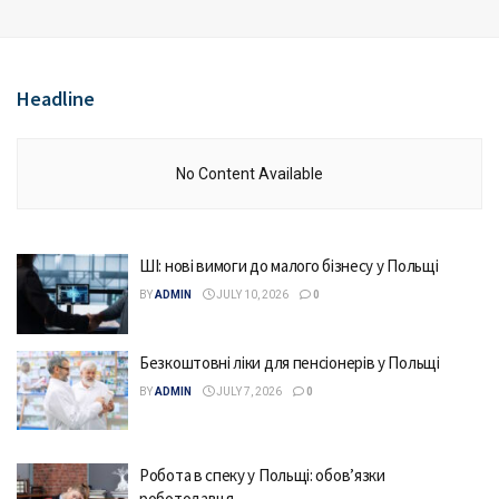
Headline
No Content Available
ШІ: нові вимоги до малого бізнесу у Польщі
BY
ADMIN
JULY 10, 2026
0
Безкоштовні ліки для пенсіонерів у Польщі
BY
ADMIN
JULY 7, 2026
0
Робота в спеку у Польщі: обов’язки
роботодавця