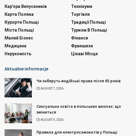
Кар'єра Випускників
Технікуми
Карта Поляка
Торгівля
Курорти Польщі
Традиції Польщі
Міста Польщі
Туризм В Польщі
Малий Бізнес
Фінанси
Медицина
Франшизи
Нерухомість
Цікаві Місця
Aktualne informacje
Чи заберуть водійські права після 65 років
AUGUST 7, 2026
Сексуальна освіта в польських школах: що
зміниться
AUGUST 4, 2026
Правила для електросамокатів у Польщі