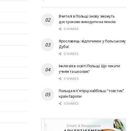
Вчителі в Польщі знову зможуть
достроково виходити на пенсію
0 SHARES
Ярославець: відпочинок у Польському
Дубаї
0 SHARES
Інклюзія в освіті Польщі. Що чекати
учням та школам?
0 SHARES
Польща в п’ятірці найбільш “товстих”
країн Європи
0 SHARES