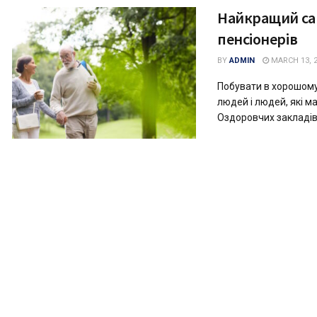
Найкращий сан
пенсіонерів
BY
ADMIN
MARCH 13, 
Побувати в хорошому 
людей і людей, які м
Оздоровчих закладів 