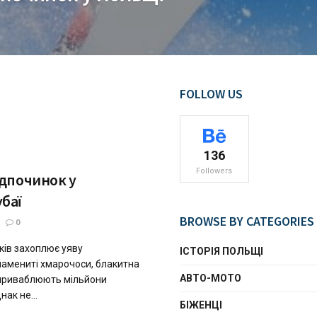
FOLLOW US
136
Followers
ідпочинок у
баї
BROWSE BY CATEGORIES
0
ків захоплює уяву
ІСТОРІЯ ПОЛЬЩІ
намениті хмарочоси, блакитна
АВТО-МОТО
к приваблюють мільйони
ак не...
БІЖЕНЦІ