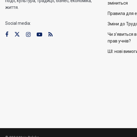
події, культура, традиції, бізнес, економіка,
зміниться
життя.
Правила для е
Social media:
Зміни до Труд
Чи з’явиться 
прав учнів?
ШІ: нові вимог