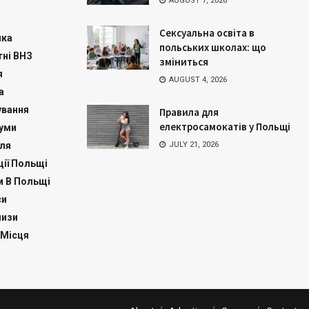
AUGUST 7, 2026
Сексуальна освіта в
ика
польських школах: що
ні ВНЗ
зміниться
я
AUGUST 4, 2026
а
ування
Правила для
електросамокатів у Польщі
куми
ля
JULY 21, 2026
ії Польщі
м В Польщі
си
изи
 Місця