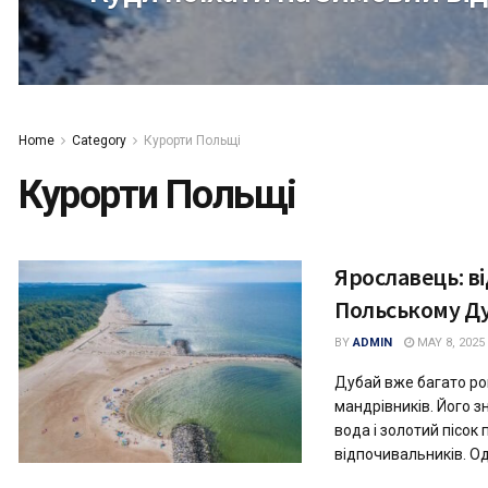
Home
Category
Курорти Польщі
Курорти Польщі
Ярославець: в
Польському Ду
BY
ADMIN
MAY 8, 2025
Дубай вже багато ро
мандрівників. Його з
вода і золотий пісо
відпочивальників. Одн