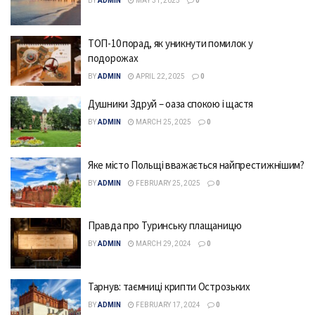
BY
ADMIN
MAY 31, 2025
0
ТОП-10 порад, як уникнути помилок у
подорожах
BY
ADMIN
APRIL 22, 2025
0
Душники Здруй – оаза спокою і щастя
BY
ADMIN
MARCH 25, 2025
0
Яке місто Польщі вважається найпрестижнішим?
BY
ADMIN
FEBRUARY 25, 2025
0
Правда про Туринську плащаницю
BY
ADMIN
MARCH 29, 2024
0
Тарнув: таємниці крипти Острозьких
BY
ADMIN
FEBRUARY 17, 2024
0