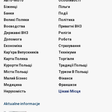
Авто-Мото
Особливості
Біженці
Пільги
Банки
Події
Великі Поляки
Політика
Воєводства
Приватні ВНЗ
Державні ВНЗ
Релігія
Допомога
Робота
Економіка
Страхування
Кар'єра Випускників
Технікуми
Карта Поляка
Торгівля
Курорти Польщі
Традиції Польщі
Міста Польщі
Туризм В Польщі
Малий Бізнес
Фінанси
Медицина
Франшизи
Нерухомість
Цікаві Місця
Aktualne informacje