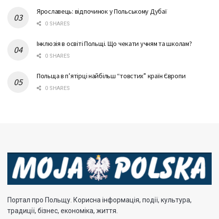
Ярославець: відпочинок у Польському Дубаї
0 SHARES
Інклюзія в освіті Польщі. Що чекати учням та школам?
0 SHARES
Польща в п’ятірці найбільш “товстих” країн Європи
0 SHARES
Портал про Польщу. Корисна інформація, події, культура,
традиції, бізнес, економіка, життя.