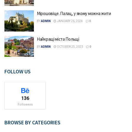
Мірошовіце. Палац, у якому можна жити
BY
ADMIN
JANUARY 26, 2024
0
Найкращі міста Польщі
BY
ADMIN
OCTOBER 25, 2023
0
FOLLOW US
136
Followers
BROWSE BY CATEGORIES