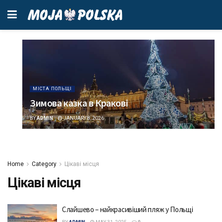
МІСТА ПОЛЬЩІ
Зимова казка в Кракові
BY
ADMIN
JANUARY 8, 2026
Home
Category
Цікаві місця
Цікаві місця
Слайшевo – найкрасивіший пляж у Польщі