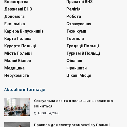
Воєводства
Приватні ВНЗ
Державні ВНЗ
Релігія
Допомога
Робота
Економіка
Страхування
Кар'єра Випускників
Технікуми
Карта Поляка
Торгівля
Курорти Польщі
Традиції Польщі
Міста Польщі
Туризм В Польщі
Малий Бізнес
Фінанси
Медицина
Франшизи
Нерухомість
Цікаві Місця
Aktualne informacje
Сексуальна освіта в польських школах: що
зміниться
AUGUST 4, 2026
Правила для електросамокатів у Польщі