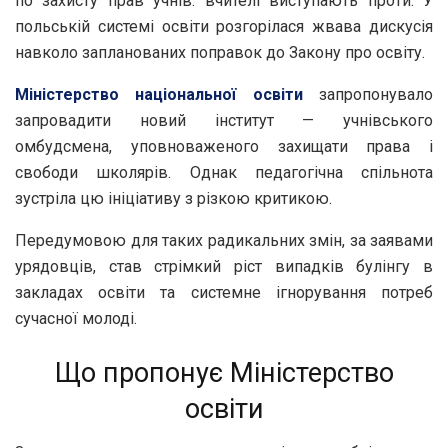
по захисту прав учнів: вчителі виступають проти. У
польській системі освіти розгорілася жвава дискусія
навколо запланованих поправок до Закону про освіту.
Міністерство національної освіти
запропонувало
запровадити новий інститут — учнівського
омбудсмена, уповноваженого захищати права і
свободи школярів. Однак педагогічна спільнота
зустріла цю ініціативу з різкою критикою.
Передумовою для таких радикальних змін, за заявами
урядовців, став стрімкий ріст випадків булінгу в
закладах освіти та системне ігнорування потреб
сучасної молоді.
Що пропонує Міністерство
освіти