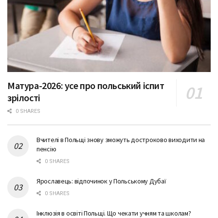
Матура-2026: усе про польський іспит
зрілості
0 SHARES
Вчителі в Польщі знову зможуть достроково виходити на
пенсію
0 SHARES
Ярославець: відпочинок у Польському Дубаї
0 SHARES
Інклюзія в освіті Польщі. Що чекати учням та школам?