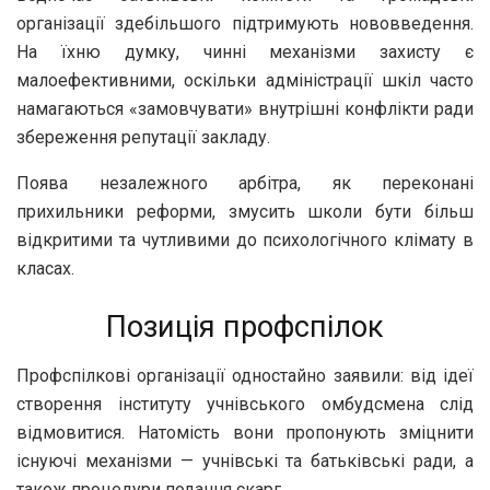
організації здебільшого підтримують нововведення.
На їхню думку, чинні механізми захисту є
малоефективними, оскільки адміністрації шкіл часто
намагаються «замовчувати» внутрішні конфлікти ради
збереження репутації закладу.
Поява незалежного арбітра, як переконані
прихильники реформи, змусить школи бути більш
відкритими та чутливими до психологічного клімату в
класах.
Позиція профспілок
Профспілкові організації одностайно заявили: від ідеї
створення інституту учнівського омбудсмена слід
відмовитися. Натомість вони пропонують зміцнити
існуючі механізми — учнівські та батьківські ради, а
також процедури подання скарг.