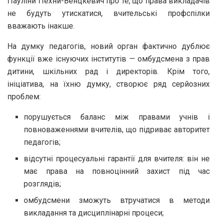
Пауліни Пехни-Венцкевич про те, що права викладачів
не будуть утискатися, вчительські профспілки
вважають інакше.
На думку педагогів, новий орган фактично дублює
функції вже існуючих інститутів — омбудсмена з прав
дитини, шкільних рад і директорів. Крім того,
ініціатива, на їхню думку, створює ряд серйозних
проблем:
порушується баланс між правами учнів і
повноваженнями вчителів, що підриває авторитет
педагогів;
відсутні процесуальні гарантії для вчителя: він не
має права на повноцінний захист під час
розглядів;
омбудсмени зможуть втручатися в методи
викладання та дисциплінарні процеси;