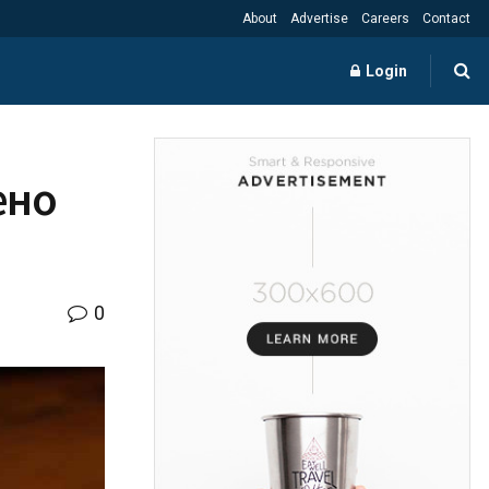
About
Advertise
Careers
Contact
Login
ено
0