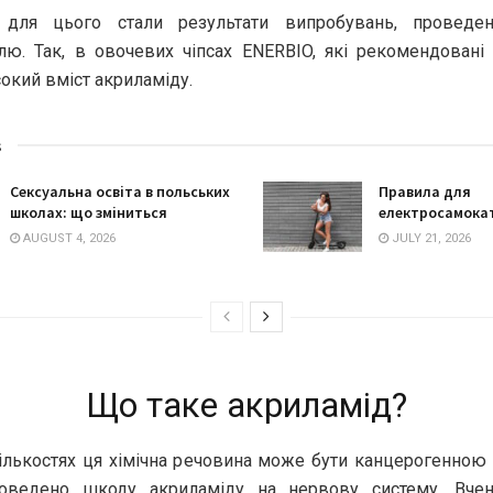
 для цього стали результати випробувань, проведе
ю. Так, в овочевих чіпсах ENERBIO, які рекомендовані 
окий вміст акриламіду.
s
Сексуальна освіта в польських
Правила для
школах: що зміниться
електросамокат
AUGUST 4, 2026
JULY 21, 2026
Що таке акриламід?
ількостях ця хімічна речовина може бути канцерогенною
оведено шкоду акриламіду на нервову систему. Вчен