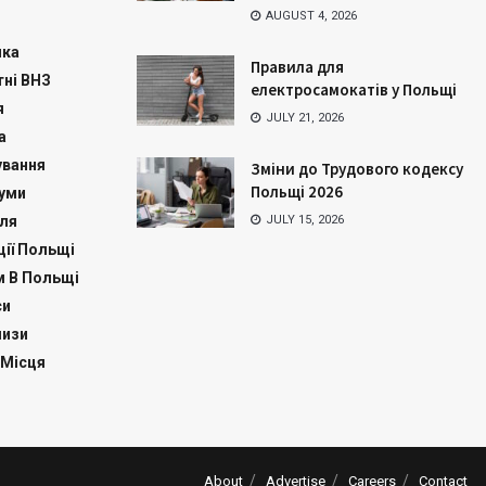
AUGUST 4, 2026
ика
Правила для
ні ВНЗ
електросамокатів у Польщі
я
JULY 21, 2026
а
ування
Зміни до Трудового кодексу
Польщі 2026
куми
ля
JULY 15, 2026
ії Польщі
м В Польщі
си
изи
 Місця
About
Advertise
Careers
Contact