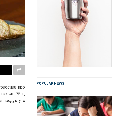
POPULAR NEWS
голосила про
аковці 75 г.,
м продукту є