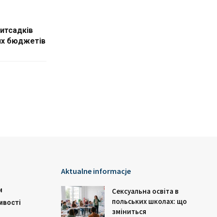
дитсадків
их бюджетів
Aktualne informacje
и
Сексуальна освіта в
польських школах: що
ивості
зміниться