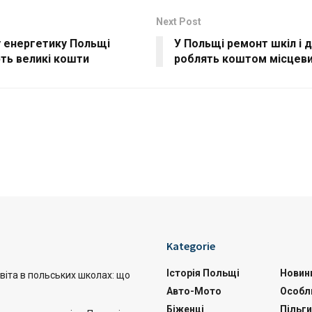
Next Post
у енергетику Польщі
У Польщі ремонт шкіл і 
ть великі кошти
роблять коштом місцев
Kategorie
Історія Польщі
Новин
віта в польських школах: що
Авто-Мото
Особл
Біженці
Пільги