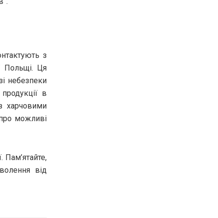
в”.
онтактують з
ї Польщі. Ця
зі небезпеки
продукції в
 з харчовими
 про можливі
 Пам’ятайте,
волення від