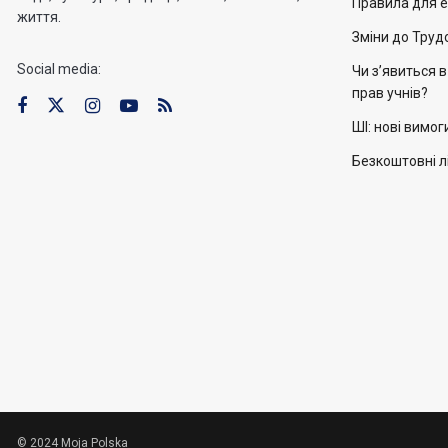
Правила для е
життя.
Зміни до Труд
Social media:
Чи з’явиться 
прав учнів?
ШІ: нові вимог
Безкоштовні л
© 2024 Moja Polska