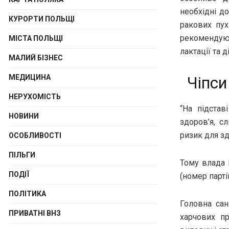
необхідні д
КУРОРТИ ПОЛЬЩІ
ракових пух
рекомендую
МІСТА ПОЛЬЩІ
лактації та д
МАЛИЙ БІЗНЕС
МЕДИЦИНА
Чіпси
НЕРУХОМІСТЬ
“На підстав
НОВИНИ
здоров’я, с
ризик для зд
ОСОБЛИВОСТІ
ПІЛЬГИ
Тому влада 
ПОДІЇ
(номер парті
ПОЛІТИКА
Головна сан
ПРИВАТНІ ВНЗ
харчових пр