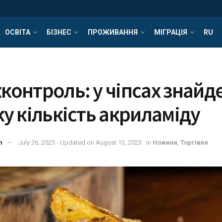
ОСВІТА
БІЗНЕС
ПРОЖИВАННЯ
МІГРАЦІЯ
RU
онтроль: у чіпсах знайд
у кількість акриламіду
n
July 26, 2023 - Updated on August 13, 2023
in
Новини
,
Торгівля