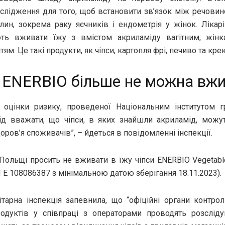
ослідження для того, щоб встановити зв’язок між речови
лин, зокрема раку яєчників і ендометрія у жінок. Лікарі
ть вживати їжу з вмістом акриламіду вагітним, жінк
ітям. Це такі продукти, як чіпси, картопля фрі, печиво та кре
 ENERBIO більше не можна вж
і оцінки ризику, проведеної Національним інститутом 
лід вважати, що чіпси, в яких знайшли акриламід, можу
оров’я споживачів”, – йдеться в повідомленні інспекції.
Польщі просить не вживати в їжу чіпси ENERBIO Vegetable 
ї E 108086387 з мінімальною датою зберігання 18.11.2023).
ітарна інспекція запевнила, що “офіційні органи контро
одуктів у співпраці з операторами проводять розслід