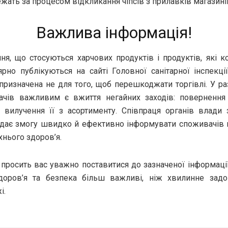
ежать за процесом відкликання чіпсів з прилавків магазині
Важлива інформація!
я, що стосуються харчових продуктів і продуктів, які к
ярно публікуються на сайті Головної санітарної інспекці
 призначена не для того, щоб перешкоджати торгівлі. У ра
ачів важливим є вжиття негайних заходів: повернення 
 вилучення її з асортименту. Співпраця органів влади
дає змогу швидко й ефективно інформувати споживачів
хнього здоров’я.
просить вас уважно поставитися до зазначеної інформації.
оров’я та безпека більш важливі, ніж хвилинне задо
і.