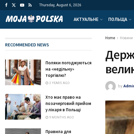
Thursday, August 6, 2026
АКТУАЛЬНЕ
ПОЛЬЩА
Home
Новини
RECOMMENDED NEWS
Держк
Поляки погоджуються
велик
на «недільну»
торгівлю?
2 YEARS AGO
by
Admi
Хто має право на
позачерговий прийом
у лікаря в Польщі
9 MONTHS AGO
Правила для