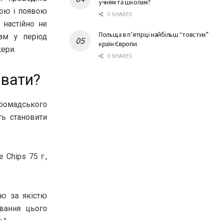
учням та школам?
ною і появою
0 SHARES
 настійно не
Польща в п’ятірці найбільш “товстих”
ам у період
країн Європи
кери.
0 SHARES
ивати?
громадського
ть становити
Chips 75 г.,
лю за якістю
ування цього