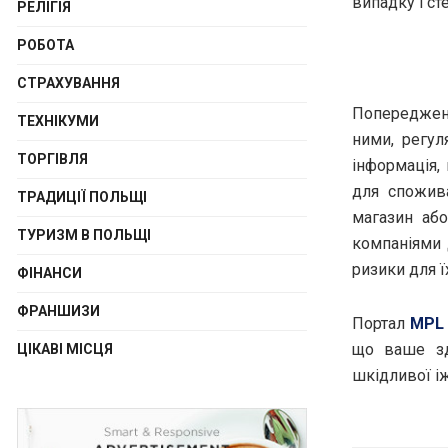
випадку і ст
РЕЛІГІЯ
РОБОТА
СТРАХУВАННЯ
Попередженн
ТЕХНІКУМИ
ними, регул
ТОРГІВЛЯ
інформація,
для спожив
ТРАДИЦІЇ ПОЛЬЩІ
магазин або
ТУРИЗМ В ПОЛЬЩІ
компаніями 
ризики для ї
ФІНАНСИ
ФРАНШИЗИ
Портал
MPL
що ваше зд
ЦІКАВІ МІСЦЯ
шкідливої іж