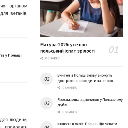
них органом
для веганів,
Матура-2026: усе про
польський іспит зрілості
ів у Польщі
0 SHARES
Вчителі в Польщі знову зможуть
достроково виходити на пенсію
0 SHARES
Ярославець: відпочинок у Польському
Дубаї
0 SHARES
 для людини,
Інклюзія в освіті Польщі. Що чекати
і проводять