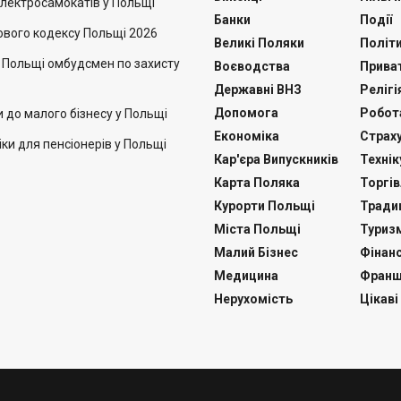
лектросамокатів у Польщі
Банки
Події
ового кодексу Польщі 2026
Великі Поляки
Політ
в Польщі омбудсмен по захисту
Воєводства
Приват
Державні ВНЗ
Релігі
Допомога
Робот
и до малого бізнесу у Польщі
Економіка
Страх
іки для пенсіонерів у Польщі
Кар'єра Випускників
Техні
Карта Поляка
Торгів
Курорти Польщі
Традиц
Міста Польщі
Туриз
Малий Бізнес
Фінан
Медицина
Франш
Нерухомість
Цікаві