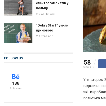
електросамокатів у
Польщі
2 WEEKS AGO
“Dobry Start” учням:
що нового
1 YEAR AGO
FOLLOW US
58
VIEWS
У вівторок 
136
відкликання 
Followers
які виробля
польська ме