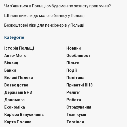
Чи з’явиться в Польщі омбудсмен по захисту прав учнів?
ШІ: нові вимоги до малого бізнесу у Польщі
Безкоштовні ліки для пенсіонерів у Польщі
Kategorie
Історія Польщі
Новини
Авто-Мото
Особливості
Біженці
Пільги
Банки
Події
Великі Поляки
Політика
Воєводства
Приватні ВНЗ
Державні ВНЗ
Релігія
Допомога
Робота
Економіка
Страхування
Кар'єра Випускників
Технікуми
Карта Поляка
Торгівля