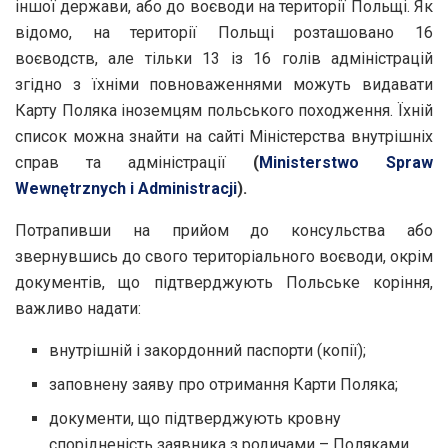
іншої держави, або до воєводи на території Польщі. Як
відомо, на території Польщі розташовано 16
воєводств, але тільки 13 із 16 голів адміністрацій
згідно з їхніми повноваженнями можуть видавати
Карту Поляка іноземцям польського походження. Їхній
список можна знайти на сайті Міністерства внутрішніх
справ та адміністрації
(
Ministerstwo Spraw
Wewnętrznych i Administracji
).
Потрапивши на прийом до консульства або
звернувшись до свого територіального воєводи, окрім
документів, що підтверджують Польське коріння,
важливо надати:
внутрішній і закордонний паспорти (копії);
заповнену заяву про отримання Карти Поляка;
документи, що підтверджують кровну
спорідненість заявника з родичами – Поляками.