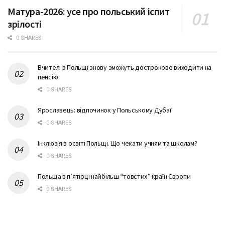
Матура-2026: усе про польський іспит
зрілості
0 SHARES
Вчителі в Польщі знову зможуть достроково виходити на
пенсію
0 SHARES
Ярославець: відпочинок у Польському Дубаї
0 SHARES
Інклюзія в освіті Польщі. Що чекати учням та школам?
0 SHARES
Польща в п’ятірці найбільш “товстих” країн Європи
0 SHARES