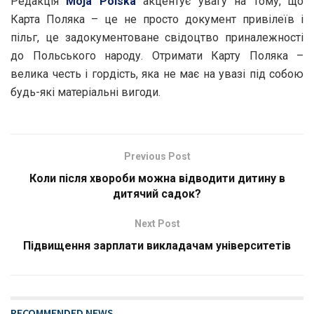
Редакція
Moja Polska
акцентує увагу на тому, що
Карта Поляка – це не просто документ привілеїв і
пільг, це задокументоване свідоцтво приналежності
до Польського народу. Отримати Карту Поляка –
велика честь і гордість, яка не має на увазі під собою
будь-які матеріальні вигоди.
Previous Post
Коли після хвороби можна відводити дитину в
дитячий садок?
Next Post
Підвищення зарплати викладачам університетів
RECOMMENDED NEWS