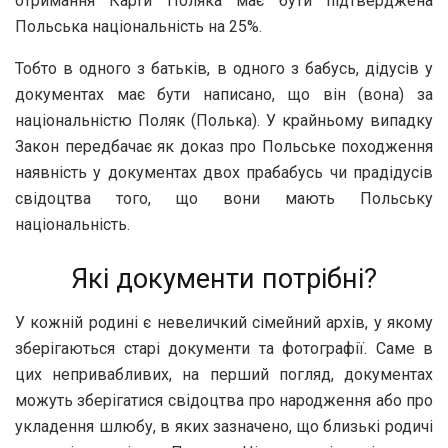
отримання Карти Поляка має бути підтверджена
Польська національність на 25%.
Тобто в одного з батьків, в одного з бабусь, дідусів у
документах має бути написано, що він (вона) за
національністю Поляк (Полька). У крайньому випадку
Закон передбачає як доказ про Польське походження
наявність у документах двох прабабусь чи прадідусів
свідоцтва того, що вони мають Польську
національність.
Які документи потрібні?
У кожній родині є невеличкий сімейний архів, у якому
зберігаються старі документи та фотографії. Саме в
цих непривабливих, на перший погляд, документах
можуть зберігатися свідоцтва про народження або про
укладення шлюбу, в яких зазначено, що близькі родичі