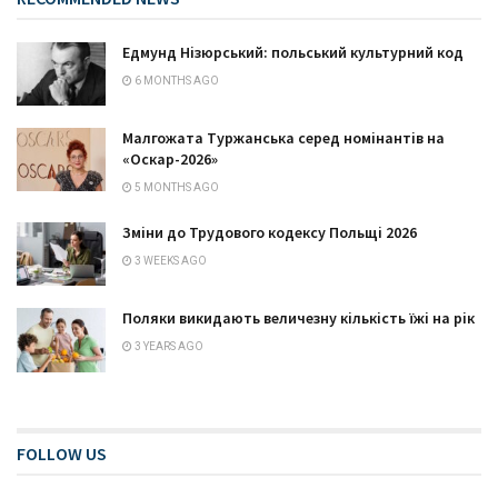
Едмунд Нізюрський: польський культурний код
6 MONTHS AGO
Малгожата Туржанська серед номінантів на
«Оскар-2026»
5 MONTHS AGO
Зміни до Трудового кодексу Польщі 2026
3 WEEKS AGO
Поляки викидають величезну кількість їжі на рік
3 YEARS AGO
FOLLOW US