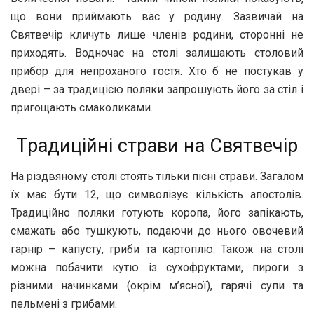
що вони приймають вас у родину. Зазвичай на
Святвечір кличуть лише членів родини, сторонні не
приходять. Водночас на столі залишають столовий
прибор для непроханого гостя. Хто б не постукав у
двері – за традицією поляки запрошують його за стіл і
пригощають смаколиками.
Традиційні страви на Святвечір
На різдвяному столі стоять тільки пісні страви. Загалом
їх має бути 12, що символізує кількість апостолів.
Традиційно поляки готують коропа, його запікають,
смажать або тушкують, подаючи до нього овочевий
гарнір – капусту, гриби та картоплю. Також на столі
можна побачити кутю із сухофруктами, пироги з
різними начинками (окрім м’ясної), гарячі супи та
пельмені з грибами.