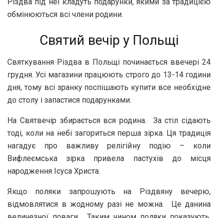
Різдва під неї кладуть подарунки, якими за традицією
обмінюються всі члени родини.
Святий вечір у Польщі
Святкування Різдва в Польщі починається ввечері 24
грудня. Усі магазини працюють строго до 13-14 години
дня, тому всі зранку поспішають купити все необхідне
до столу і запастися подарунками.
На Святвечір збирається вся родина. За стіл сідають
тоді, коли на небі загориться перша зірка. Ця традиція
нагадує про важливу релігійну подію – коли
Вифлеємська зірка привела пастухів до місця
народження Ісуса Христа.
Якщо поляки запрошують на Різдвяну вечерю,
відмовлятися в жодному разі не можна. Це данина
величезної поваги. Таким чином поляки показують,