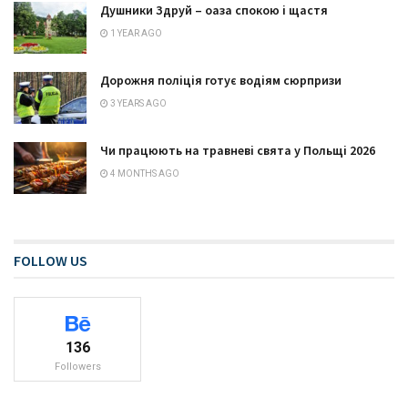
Душники Здруй – оаза спокою і щастя
1 YEAR AGO
Дорожня поліція готує водіям сюрпризи
3 YEARS AGO
Чи працюють на травневі свята у Польщі 2026
4 MONTHS AGO
FOLLOW US
136
Followers