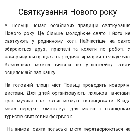
Святкування Нового року
У Польщі немає особливих традицій святкування
Нового року. Це більше молодіжне свято і його не
святкують у родинному колі. Найчастіше на свято
збираються друзі, приятелі та колеги по роботі. У
новорічну ніч працюють різдвяні ярмарки та закусочні.
Компанією можна випити по углінтвейну, з’їсти
осцепек або запіканку.
На головній площі міст Польщі проводять новорічні
вистави. Для дітей організовують лялькові вистави,
грає музика і всі охочі можуть потанцювати. Влада
міста нерідко влаштовує для містян і приїжджих
туристів святковий феєрверк.
На зимові свята польські міста перетворюються на