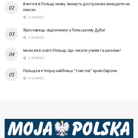
Вчителі в Польщі знову зможуть достроково виходити на
пенсію
0 SHARES
Ярославець: відпочинок у Польському Дубаї
0 SHARES
Інклюзія в освіті Польщі. Що чекати учням та школам?
0 SHARES
Польща в п’ятірці найбільш “товстих” країн Європи
0 SHARES