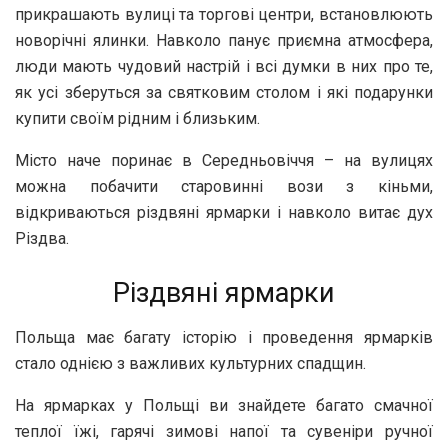
прикрашають вулиці та торгові центри, встановлюють
новорічні ялинки. Навколо панує приємна атмосфера,
люди мають чудовий настрій і всі думки в них про те,
як усі зберуться за святковим столом і які подарунки
купити своїм рідним і близьким.
Місто наче поринає в Середньовіччя – на вулицях
можна побачити старовинні вози з кіньми,
відкриваються різдвяні ярмарки і навколо витає дух
Різдва.
Різдвяні ярмарки
Польща має багату історію і проведення ярмарків
стало однією з важливих культурних спадщин.
На ярмарках у Польщі ви знайдете багато смачної
теплої їжі, гарячі зимові напої та сувеніри ручної