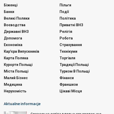
Біженці
Пільги
Банки
Події
Великі Поляки
Політика
Воєводства
Приватні ВНЗ
Державні ВНЗ
Релігія
Допомога
Робота
Економіка
Страхування
Кар'єра Випускників
Технікуми
Карта Поляка
Торгівля
Курорти Польщі
Традиції Польщі
Міста Польщі
Туризм В Польщі
Малий Бізнес
Фінанси
Медицина
Франшизи
Нерухомість
Цікаві Місця
Aktualne informacje
Сексуальна освіта в польських школах: що