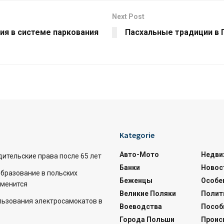
Next Post
ия в системе паркования
Пасхальные традиции в
Kategorie
Авто-Мото
Недви
дительские права после 65 лет
Банки
Новос
бразование в польских
Беженцы
Особе
зменится
Великие Поляки
Полит
льзования электросамокатов в
Воеводства
Пособ
Города Польши
Проис