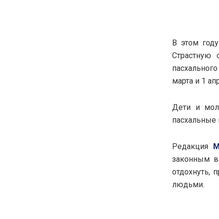
В этом год
Страстную 
пасхального
марта и 1 ап
Дети и мол
пасхальные к
Редакция
M
законным в
отдохнуть, 
людьми.