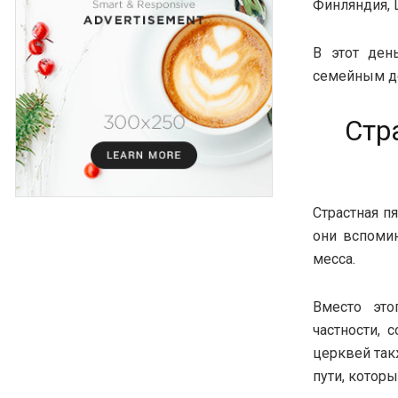
Финляндия, 
В этот ден
семейным де
Стр
Страстная п
они вспомин
месса.
Вместо это
частности, 
церквей так
пути, котор