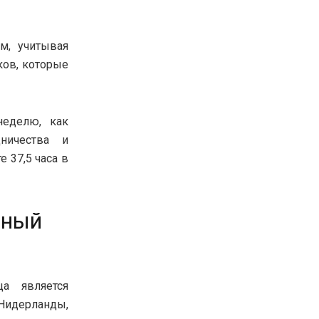
м, учитывая
ков, которые
неделю, как
дничества и
 37,5 часа в
нный
ца является
 Нидерланды,