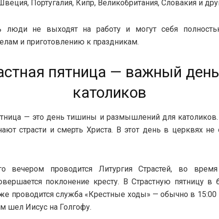
Швеция, Португалия, Кипр, Великобритания, Словакия и дру
ь люди не выходят на работу и могут себя полность
лам и приготовлению к праздникам.
астная пятница — важный день
католиков
ятница — это день тишины и размышлений для католиков.
ают страсти и смерть Христа. В этот день в церквях не
го вечером проводится Литургия Страстей, во время
совершается поклонение кресту. В Страстную пятницу в
же проводится служба «Крестные ходы» — обычно в 15:00 
ым шел Иисус на Голгофу.