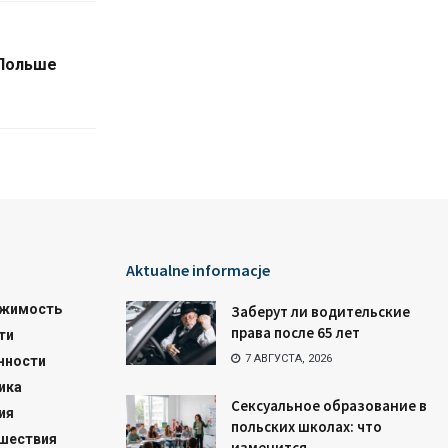
 Польше
Aktualne informacje
жимость
Заберут ли водительские
права после 65 лет
ти
7 АВГУСТА, 2026
нности
ика
Сексуальное образование в
ия
польских школах: что
шествия
изменится