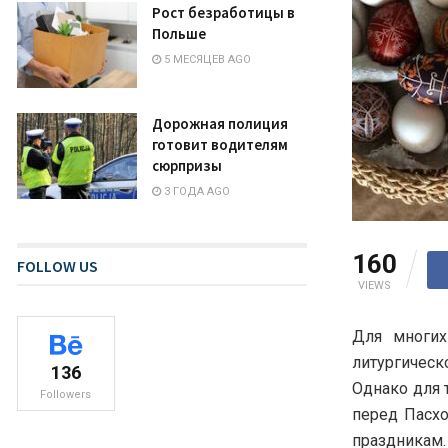
Рост безработицы в
Польше
5 МЕСЯЦЕВ AGO
Дорожная полиция
готовит водителям
сюрпризы
3 ГОДА AGO
160
FOLLOW US
VIEWS
Для многих
литургическ
136
Однако для 
Followers
перед Пасхо
праздникам.