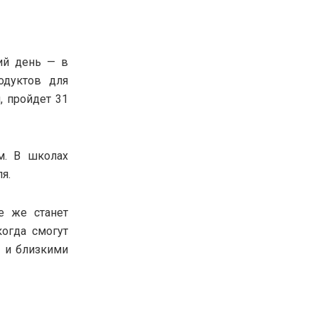
ий день — в
одуктов для
, пройдет 31
м. В школах
я.
е же станет
огда смогут
и и близкими