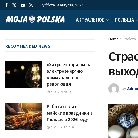
Суббота, 8 августа, 2026
АКТУАЛЬНОЕ
ПОЛЬША
Home
Работа
RECOMMENDED NEWS
Стра
«Хитрые» тарифы на
выхо
электроэнергию:
коммунальная
революция
by
Admi
3 ГОДА AGO
Работают ли в
майские праздники в
Польше в 2026 году
4 МЕСЯЦА AGO