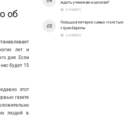
ждать ученикам и школам?
0 SHARES
о об
Польша в пятерке самых «толстых»
стран Европы
0 SHARES
станавливает
ногих лет и
го дня. Если
нас будет 15
едавно этот
ервью газете
положительно
гих людей в