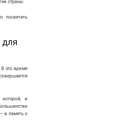
гие страны.
ю посвятить
 для
 В это время
 совершается
 которой, в
 большинстве
— в память о