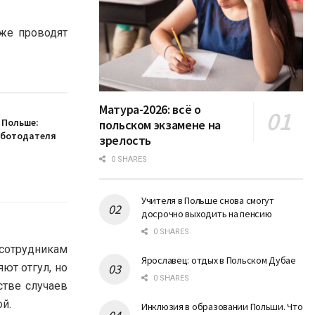
кже проводят
Матура-2026: всё о
 Польше:
польском экзамене на
аботодателя
зрелость
0 SHARES
Учителя в Польше снова смогут
досрочно выходить на пенсию
0 SHARES
сотрудникам
Ярославец: отдых в Польском Дубае
ют отгул, но
0 SHARES
стве случаев
й.
Инклюзия в образовании Польши. Что