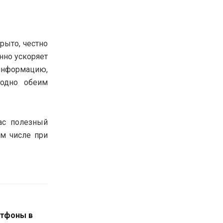
рыто, честно
нно ускоряет
информацию,
годно обеим
ас полезный
ом числе при
тфоны в