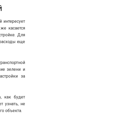
й
й интересует
 же касается
стройке. Для
 расходы еще
транспортной
чие зелени и
астройки за
, как будет
 узнать, не
го объекта.