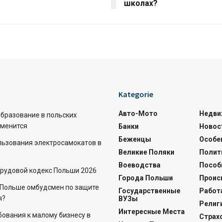
школах?
Kategorie
Авто-Мото
Недви
бразование в польских
зменится
Банки
Новос
Беженцы
Особе
льзования электросамокатов в
Великие Поляки
Полит
Воеводства
Пособ
Трудовой кодекс Польши 2026
Города Польши
Проис
в Польше омбудсмен по защите
Государственные
Работ
я?
ВУЗы
Религ
Интересные Места
бования к малому бизнесу в
Страх