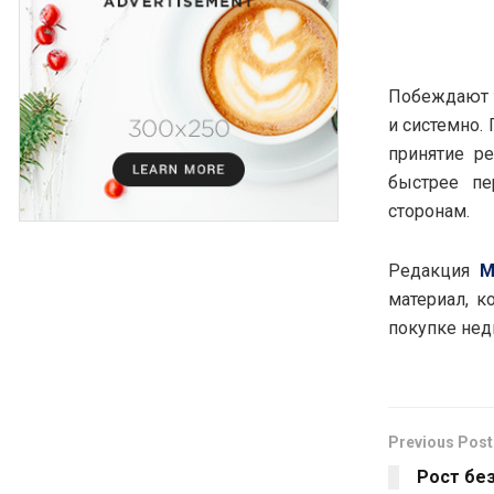
Побеждают т
и системно.
принятие р
быстрее пе
сторонам.
Редакция
M
материал, к
покупке нед
Previous Post
Рост бе