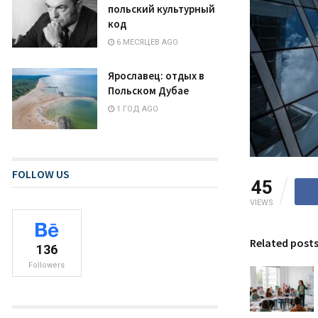
польский культурный
код
6 МЕСЯЦЕВ AGO
Ярославец: отдых в
Польском Дубае
1 ГОД AGO
FOLLOW US
45
VIEWS
Related post
136
Followers