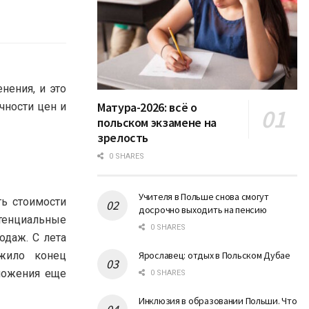
ения, и это
Матура-2026: всё о
чности цен и
польском экзамене на
зрелость
0 SHARES
Учителя в Польше снова смогут
ь стоимости
досрочно выходить на пенсию
отенциальные
0 SHARES
одаж. С лета
ожило конец
Ярославец: отдых в Польском Дубае
ложения еще
0 SHARES
Инклюзия в образовании Польши. Что