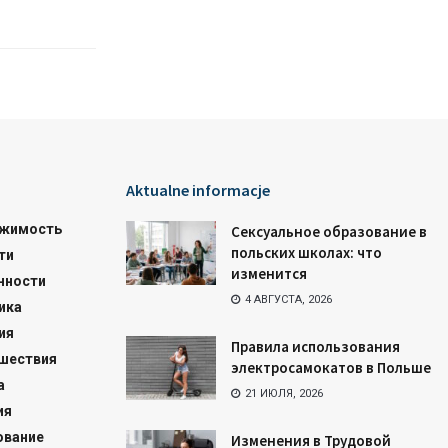
Aktualne informacje
жимость
Сексуальное образование в
польских школах: что
ти
изменится
нности
4 АВГУСТА, 2026
ика
ия
Правила использования
шествия
электросамокатов в Польше
а
21 ИЮЛЯ, 2026
ия
ование
Изменения в Трудовой