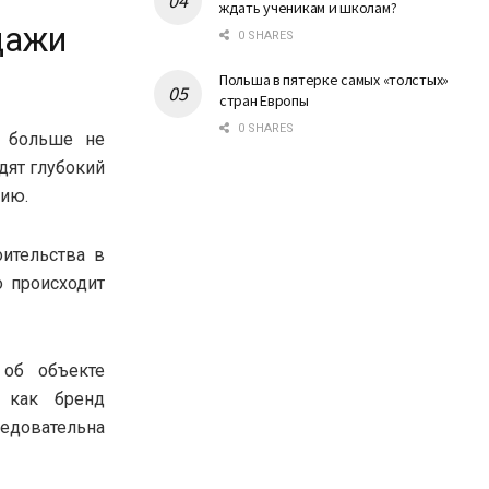
ждать ученикам и школам?
дажи
0 SHARES
Польша в пятерке самых «толстых»
стран Европы
0 SHARES
и больше не
дят глубокий
нию.
ительства в
 происходит
 об объекте
 как бренд
ледовательна