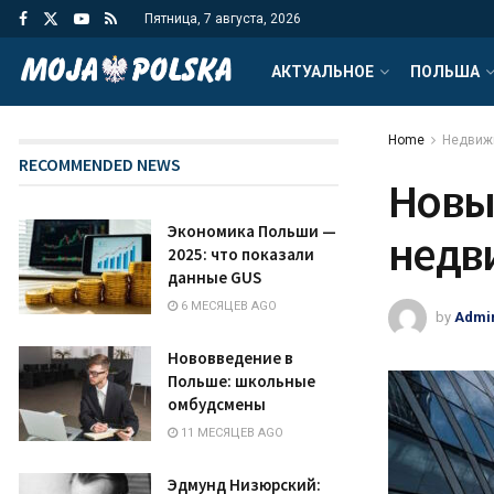
Пятница, 7 августа, 2026
АКТУАЛЬНОЕ
ПОЛЬША
Home
Недвиж
RECOMMENDED NEWS
Новы
Экономика Польши —
недв
2025: что показали
данные GUS
6 МЕСЯЦЕВ AGO
by
Admi
Нововведение в
Польше: школьные
омбудсмены
11 МЕСЯЦЕВ AGO
Эдмунд Низюрский: