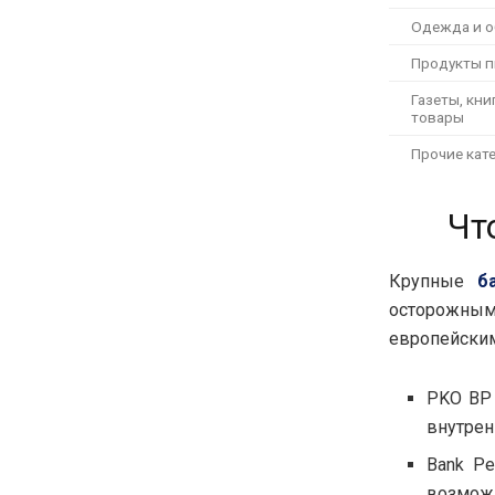
Одежда и о
Продукты п
Газеты, кн
товары
Прочие кат
Чт
Крупные
б
осторожны
европейским
PKO BP 
внутрен
Bank Pe
возможн