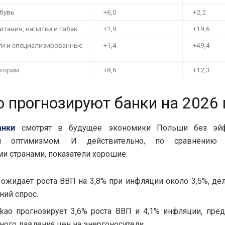
бувь
+6,0
+2,2
итания, напитки и табак
+1,9
+19,6
иги и специализированные
+1,4
+49,4
егории
+8,6
+12,3
о прогнозируют банки на 2026 
анки
смотрят в будущее экономики Польши без эйф
м оптимизмом. И действительно, по сравнению
и странами, показатели хорошие.
ожидает роста ВВП на 3,8% при инфляции около 3,5%, дел
ний спрос.
kao прогнозирует 3,6% роста ВВП и 4,1% инфляции, пред
ого давления цен на энергоносители.