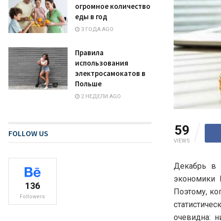
огромное количество
еды в год
3 ГОДА AGO
Правила
использования
электросамокатов в
Польше
2 НЕДЕЛИ AGO
59
FOLLOW US
VIEWS
Декабрь в 
экономики 
136
Поэтому, ко
Followers
статистичес
очевидна: н