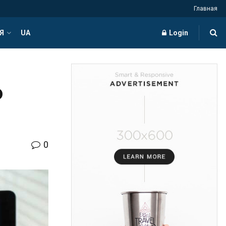
Главная
Я
UA
Login
о
0