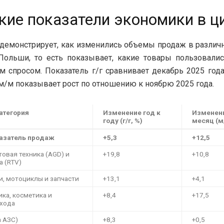
кие показатели экономики в ц
 демонстрирует, как изменились объемы продаж в различ
Польши, то есть показывает, какие товары пользовалис
спросом. Показатель г/г сравнивает декабрь 2025 год
а м/м показывает рост по отношению к ноябрю 2025 года.
атегория
Изменение год к
Изменени
году (г/г, %)
месяц (м
азатель продаж
+5,3
+12,5
товая техника (AGD) и
+19,8
+10,8
а (RTV)
, мотоциклы и запчасти
+13,1
+4,1
ка, косметика и
+8,4
+17,5
хода
а АЗС)
+8,3
+0,5