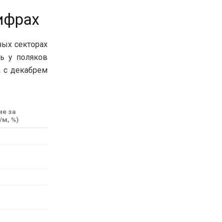
ифрах
ных секторах
ь у поляков
а с декабрем
е за
/м, %)