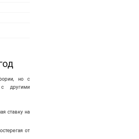
год
ории, но с
 с другими
ая ставку на
остерегая от