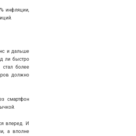
2% инфляции,
иций.
нс и дальше
д ли быстро
о стал более
аров должно
ез смартфон
вычкой.
ся вперед. И
и, а вполне