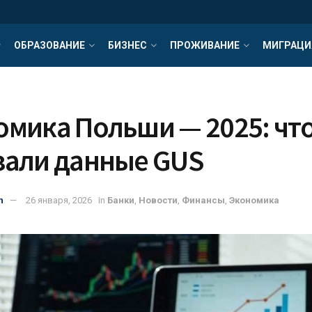
ОБРАЗОВАНИЕ
БИЗНЕС
ПРОЖИВАНИЕ
МИГРАЦИ
омика Польши — 2025: чт
зали данные GUS
n
26 января, 2026
in
Банки
,
Новости
,
Финансы
,
Экономика