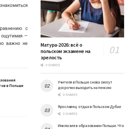
ознакомиться
сравнению с
е ощутимая —
 но важно не
Матура-2026: всё о
польском экзамене на
зрелость
0 SHARES
ьзования
Учителя в Польше снова смогут
ов в Польше
досрочно выходить на пенсию
0 SHARES
Ярославец: отдых в Польском Дубае
0 SHARES
Инклюзия в образовании Польши. Что