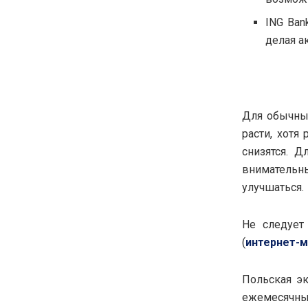
ING Ban
делая а
Для обычны
расти, хотя
снизятся. Д
внимательн
улучшаться.
Не следует
(
интернет-
Польская эк
ежемесячны