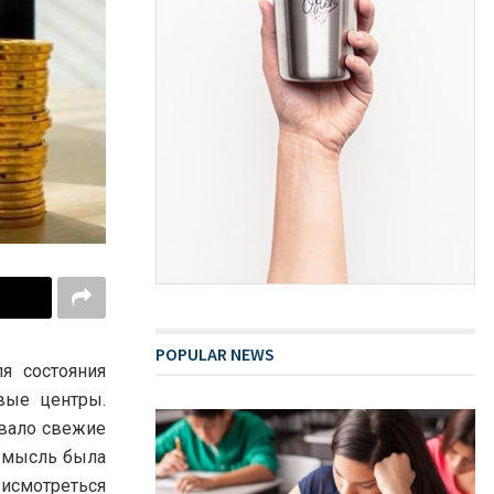
POPULAR NEWS
я состояния
вые центры.
вало свежие
я мысль была
рисмотреться