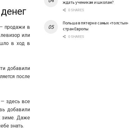
ждать ученикам и школам?
 денег
0 SHARES
Польша в пятерке самых «толстых»
 — продажи в
стран Европы
елевизор или
0 SHARES
шло в ход в
сти добавили
ляется после
 — здесь все
увь добавили
к зиме. Даже
ебе знать.