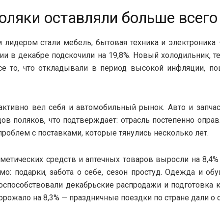
оляки оставляли больше всего
лидером стали мебель, бытовая техника и электроника
рии в декабре подскочили на 19,8%. Новый холодильник, т
се то, что откладывали в период высокой инфляции, по
активно вел себя и автомобильный рынок. Авто и запча
дов поляков, что подтверждает: отрасль постепенно оправ
проблем с поставками, которые тянулись несколько лет.
метических средств и аптечных товаров выросли на 8,4%
мо: подарки, забота о себе, сезон простуд. Одежда и об
поспособствовали декабрьские распродажи и подготовка 
орожало на 8,3% — праздничные поездки по стране дали о с