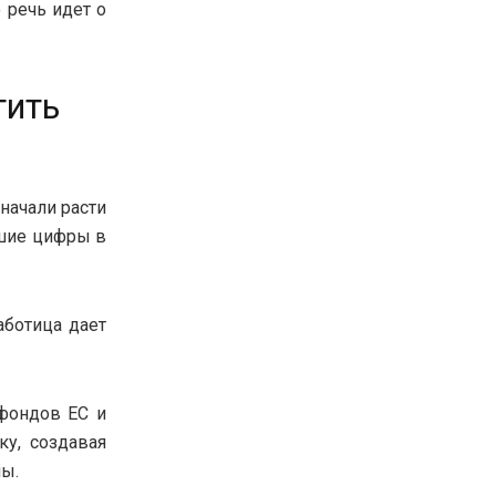
 речь идет о
тить
начали расти
ьшие цифры в
аботица дает
 фондов ЕС и
ку, создавая
ны.