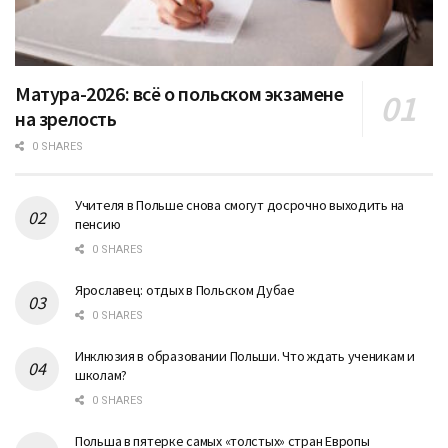
Матура-2026: всё о польском экзамене
на зрелость
0 SHARES
Учителя в Польше снова смогут досрочно выходить на
пенсию
0 SHARES
Ярославец: отдых в Польском Дубае
0 SHARES
Инклюзия в образовании Польши. Что ждать ученикам и
школам?
0 SHARES
Польша в пятерке самых «толстых» стран Европы