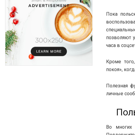
Пока польс
воспользов
специальные
позволяют у
часа в соцсе
Кроме того
покоя», ког
Полезная ф
личные сооб
Пол
Во многи
Поддержите 