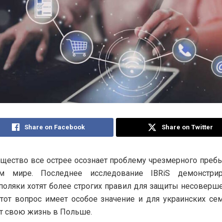
Share on Facebook
Share on Twitter
щество все острее осознает проблему чрезмерного преб
м мире. Последнее исследование IBRiS демонстрир
поляки хотят более строгих правил для защиты несоверш
Этот вопрос имеет особое значение и для украинских се
ят свою жизнь в Польше.