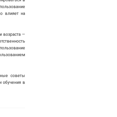
ользование
о влияет на
и возраста —
тственность
пользование
ользованием
зные советы
и обучения в