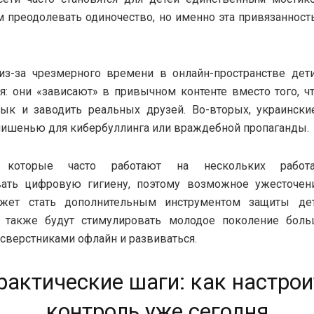
преодолевать одиночество, но именно эта привязанность
 из-за чрезмерного времени в онлайн-пространстве дет
я: они «зависают» в привычном контенте вместо того, ч
зык и заводить реальных друзей. Во-вторых, украински
мишенью для кибербуллинга или враждебной пропаганды.
, которые часто работают на нескольких работа
вать цифровую гигиену, поэтому возможное ужесточен
ет стать дополнительным инструментом защиты дет
я также будут стимулировать молодое поколение бол
 сверстниками офлайн и развиваться.
рактические шаги: как настрои
контроль уже сегодня