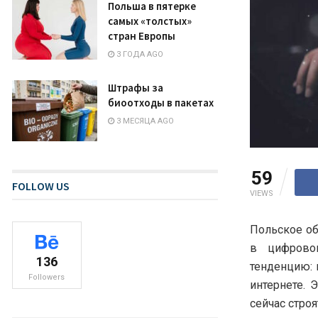
Польша в пятерке
самых «толстых»
стран Европы
3 ГОДА AGO
Штрафы за
биоотходы в пакетах
3 МЕСЯЦА AGO
59
FOLLOW US
VIEWS
Польское об
в цифрово
136
тенденцию: 
Followers
интернете. 
сейчас стро