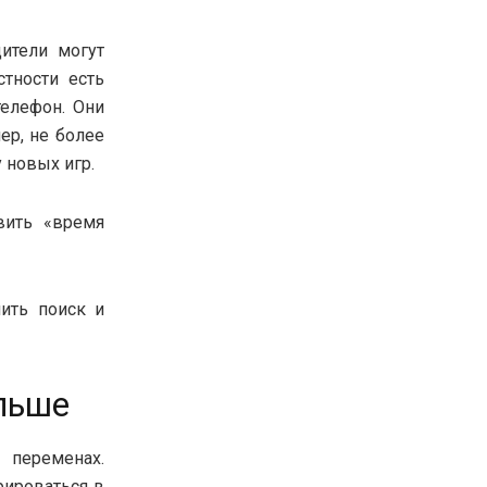
ители могут
тности есть
телефон. Они
ер, не более
 новых игр.
вить «время
ить поиск и
льше
 переменах.
рироваться в