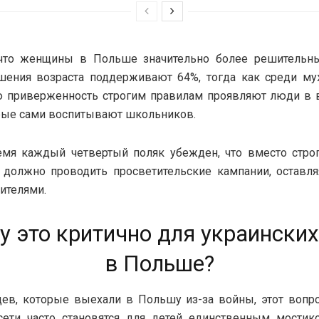
 что женщины в Польше значительно более решительны
ения возраста поддерживают 64%, тогда как среди му
 приверженность строгим правилам проявляют люди в в
орые сами воспитывают школьников.
емя каждый четвертый поляк убежден, что вместо строг
 должно проводить просветительские кампании, оставл
дителями.
у это критично для украинских
в Польше?
ев, которые выехали в Польшу из-за войны, этот вопр
цсети часто становятся для детей единственным мостик