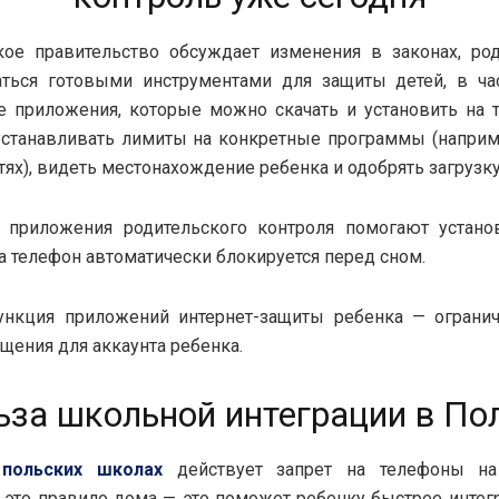
кое правительство обсуждает изменения в законах, род
аться готовыми инструментами для защиты детей, в час
 приложения, которые можно скачать и установить на 
станавливать лимиты на конкретные программы (наприм
тях), видеть местонахождение ребенка и одобрять загрузку
, приложения родительского контроля помогают устано
да телефон автоматически блокируется перед сном.
ункция приложений интернет-защиты ребенка — огранич
щения для аккаунта ребенка.
ьза школьной интеграции в По
х
польских школах
действует запрет на телефоны на
это правило дома — это поможет ребенку быстрее интег