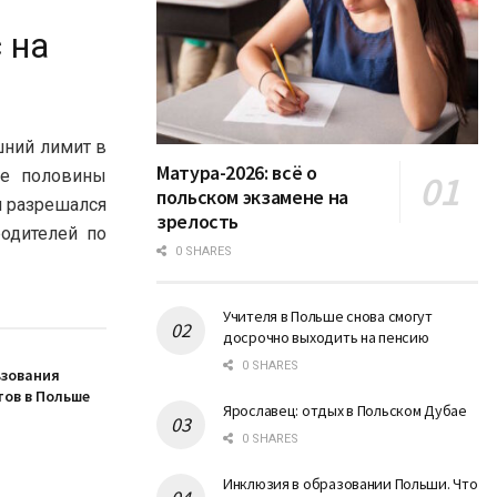
 на
ний лимит в
Матура-2026: всё о
ее половины
польском экзамене на
п разрешался
зрелость
родителей по
0 SHARES
Учителя в Польше снова смогут
досрочно выходить на пенсию
0 SHARES
ьзования
ов в Польше
Ярославец: отдых в Польском Дубае
0 SHARES
Инклюзия в образовании Польши. Что