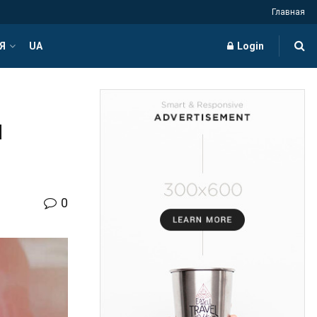
Главная
Я
UA
Login
й
0