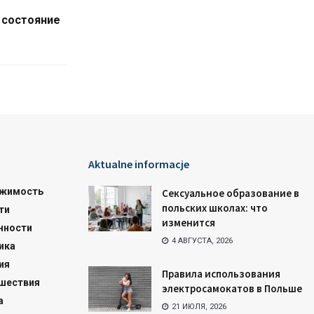
 состояние
Aktualne informacje
жимость
Сексуальное образование в
польских школах: что
ти
изменится
нности
4 АВГУСТА, 2026
ика
ия
Правила использования
шествия
электросамокатов в Польше
а
21 ИЮЛЯ, 2026