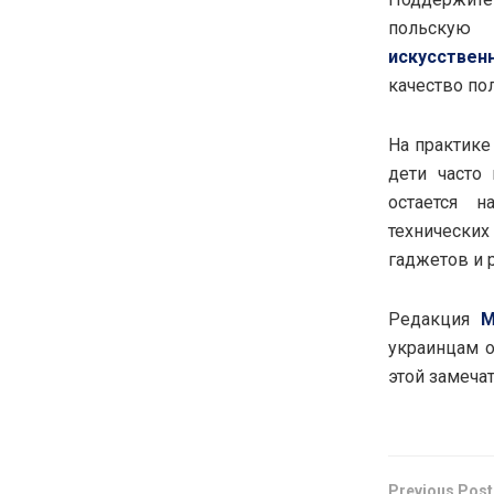
польскую 
искусствен
качество по
На практике
дети часто
остается н
технически
гаджетов и 
Редакция
M
украинцам о
этой замеча
Previous Post