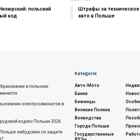
Низюрский: польский
Штрафы за техническое
ный код
авто в Польше
Kategorie
Авто-Мото
Недви
бразование в польских
зменится
Банки
Новос
Беженцы
Особе
льзования электросамокатов в
Великие Поляки
Полит
Воеводства
Пособ
Трудовой кодекс Польши 2026
Города Польши
Проис
в Польше омбудсмен по защите
Государственные
Работ
я?
ВУЗы