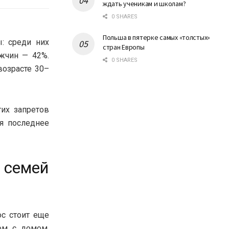
ждать ученикам и школам?
0 SHARES
Польша в пятерке самых «толстых»
: среди них
стран Европы
жчин — 42%.
0 SHARES
озрасте 30–
их запретов
яя последнее
 семей
ос стоит еще
ом с домом,