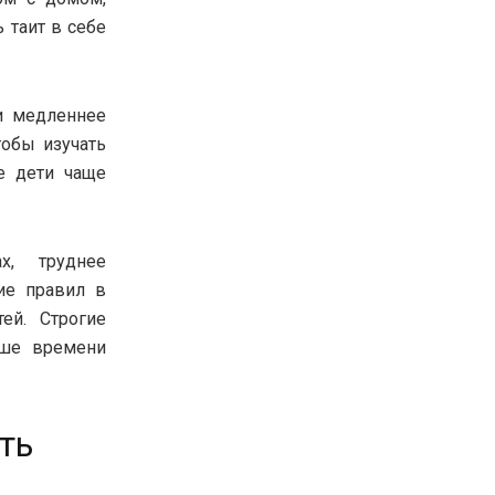
 таит в себе
и медленнее
тобы изучать
е дети чаще
х, труднее
ие правил в
ей. Строгие
ьше времени
ть